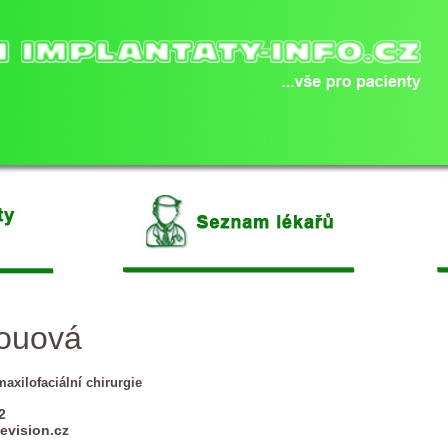
Louová
maxilofaciální chirurgie
2
evision.cz