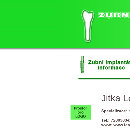
Jitka 
Specializace:
Tel.: 72003034
www:
www.fac