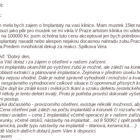
t:
:
 mela bych zajem o Implantaty na vasi klinice. Mam mustek 15let n
louzi jako pilir pro mustek se mi vikla.V Praze artstom klinika mi ude
na 100000 Kc jsem ochotna tuto cenu akceptovat jen bych potrebova
plantaty nasadit nebo alespon nejakou docasnou nahradu zubu.Pracu
.Predem mnohokrat dekuji za reakci. Spilkova Vera
ď: "Dobrý den,
za Váš dotaz i za zájem o ošetření v našem zařízení.
í implantátu okamžitě po vytržení zubů je možné, ale záleží na konkré
 oblasti extrakcí a plánované implantace. Zejména v předním úseku hor
y nejsou vhodné. Dále je nutné správně vyhodnotit i množství a kval
 nesprávného vyhodnocení celkové situace či opomenutí přísných krit
může dojít ke ztrátě kosti i měkkých tkání a vzniku defektu (estetickéh
 někdy je tento defekt trvalý. Proto je potřeba provést dokonalé vyšet
ní postup.
ýká dočasného - provizorního ošetření, existuje několik možností, a
 Cena ošetření pak záleží na počtu implantátů a korunek či rozsahu 
entaci uvádím – cena 1 implantátu( včetně operace) je v našem zaříz
runky, včetně otisků, nástavby na implantát…od 8 500Kč ( opět pod
amická, podle typu nástavby na implantát – titanová, keramická….)
dě Vašich dalších dotazů jsem Vám k dispozici.
ravem