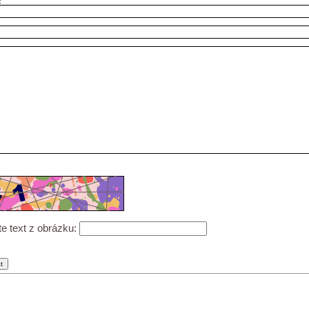
:
te text z obrázku: