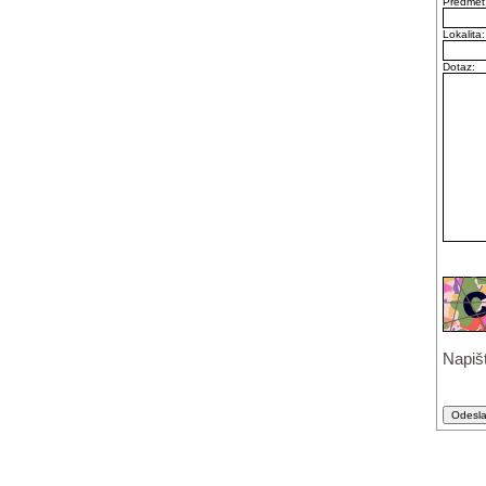
Předmět
Lokalita:
Dotaz:
Napiš