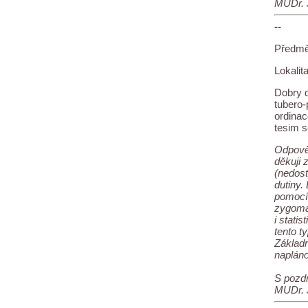
MUDr. J
--
Předmě
Lokalita
Dobry d
tubero-
ordinac
tesim s
Odpově
děkuji 
(nedost
dutiny.
pomocí 
zygomat
i stati
tento t
Základn
napláno
S pozd
MUDr. J