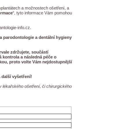
mplantátech a možnostech ošetření, a
ormace
“, tyto informace Vám pomohou
ntologie-info.cz
.
 a parodontologie a dentální hygieny
rvale zdržujete, součástí
á kontrola a následná péče o
kou, proto volte Vám nejdostupnější
další vyšetření!
 lékařského ošetření, či chirurgického