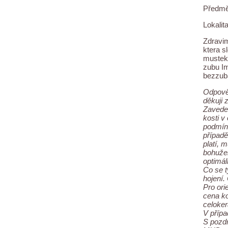
Předmě
Lokalita
Zdravim
ktera s
mustek 
zubu Im
bezzuba
Odpově
děkuji 
Zaveden
kosti v
podmínk
případě
platí, 
bohužel
optimál
Co se t
hojení.
Pro ori
cena ko
celoker
V přípa
S pozd