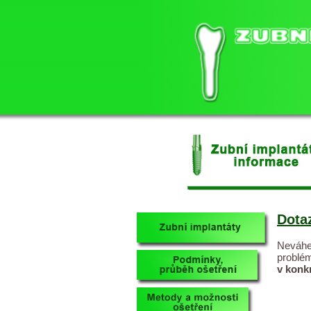
Dota
Neváhe
problém
v konk