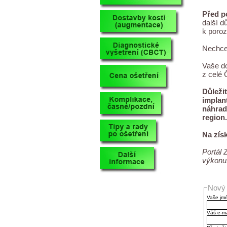
Před p
další d
k poroz
Nechcet
Vaše d
z celé 
Důležit
implant
náhrad
region.
Na zís
Portál 
výkonu
Nový 
Vaše jm
Váš e-ma