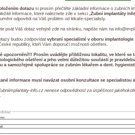
oložením dotazu
si prosím přečtěte základní informace o zubních i
ůležité informace, které naleznete zde v sekci „
Zubní implantáty inf
umění odpovědi na Váš problém od lékaře-specialisty.
e psát Váš dotaz veřejně zde na stránku, napište nám na
info@impla
otazy budou zodpovídat
vybraní specialisté v oboru implantologie
České republiky, kteří Vám doporučí možnosti ošetření.
é upozornění!!! Prosím uvádějte přibližnou lokalitu, ve které se t
ologického ošetření a jeho velmi důležitou součástí je pravideln
u a samozřejmě spolupráce se zubním lékařem a dent. hygienist
kané informace musí navázat osobní konzultace se specialistou a 
Zubniimplantaty-info.cz nenese odpovědnost za úspěšnost jakéhokoliv
.
dotaz
éno:
il: