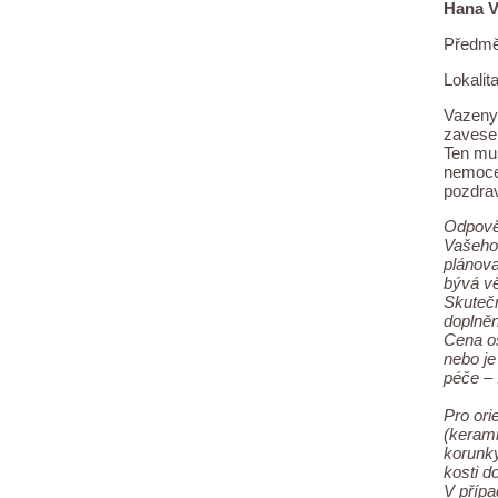
Hana V
Předmě
Lokalita
Vazeny 
zavesen
Ten mus
nemocen
pozdra
Odpověď
Vašeho 
plánova
bývá vě
Skutečn
doplněn
Cena oš
nebo je
péče – 
Pro ori
(kerami
korunky
kosti d
V přípa