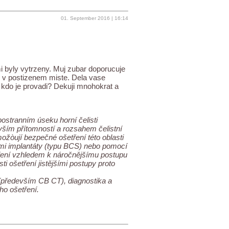
01. September 2016 | 16:14
i byly vytrzeny. Muj zubar doporucuje
i v postizenem miste. Dela vase
 kdo je provadi? Dekuji mnohokrat a
ostranním úseku horní čelisti
devším přítomností a rozsahem čelistní
možòují bezpečné ošetření této oblasti
ími implantáty (typu BCS) nebo pomocí
ření vzhledem k náročnějšímu postupu
 ošetření jistějšími postupy proto
 (především CB CT), diagnostika a
ho ošetření.