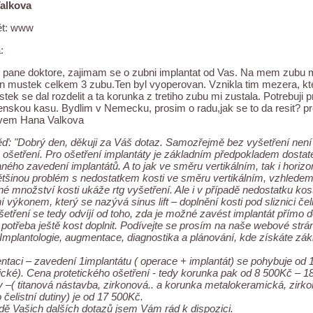
alkova
t: www
:
pane doktore, zajimam se o zubni implantat od Vas. Na mem zubu mo
 mustek celkem 3 zubu.Ten byl vyoperovan. Vznikla tim mezera, kter
tek se dal rozdelit a ta korunka z tretiho zubu mi zustala. Potrebuji 
skou kasu. Bydlim v Nemecku, prosim o radu,jak se to da resit? p
vem Hana Valkova
: "Dobrý den, děkuji za Váš dotaz. Samozřejmě bez vyšetření není
ošetření. Pro ošetření implantáty je základním předpokladem dostate
ného zavedení implantátů. A to jak ve směru vertikálním, tak i horizon
tšinou problém s nedostatkem kosti ve směru vertikálním, vzhledem k
é množství kosti ukáže rtg vyšetření. Ale i v případě nedostatku kos
í výkonem, který se nazývá sinus lift – doplnění kosti pod sliznici čeli
etření se tedy odvíjí od toho, zda je možné zavést implantát přímo 
 potřeba ještě kost doplnit. Podívejte se prosím na naše webové s
Implantologie, augmentace, diagnostika a plánování, kde získáte zák
entaci – zavedení 1implantátu ( operace + implantát) se pohybuje od 
cké). Cena protetického ošetření - tedy korunka pak od 8 500Kč – 1
 –( titanová nástavba, zirkonová.. a korunka metalokeramická, zirko
o čelistní dutiny) je od 17 500Kč.
dě Vašich dalších dotazů jsem Vám rád k dispozici.