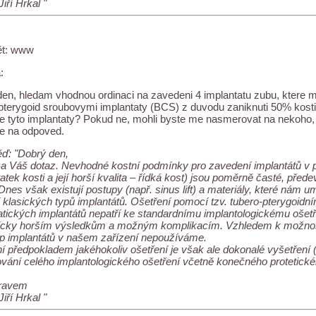
iří Hrkal "
t: www
:
en, hledam vhodnou ordinaci na zavedeni 4 implantatu zubu, ktere m
pterygoid sroubovymi implantaty (BCS) z duvodu zaniknuti 50% kost
e tyto implantaty? Pokud ne, mohli byste me nasmerovat na nekoho,
e na odpoved.
ď: "Dobrý den,
za Váš dotaz. Nevhodné kostní podmínky pro zavedení implantátů v p
atek kosti a její horší kvalita – řídká kost) jsou poměrně časté, pře
 Dnes však existují postupy (např. sinus lift) a materiály, které nám u
klasických typů implantátů. Ošetření pomocí tzv. tubero-pterygoidn
ických implantátů nepatří ke standardnímu implantologickému ošet
sticky horším výsledkům a možným komplikacím. Vzhledem k možnosti
yp implantátů v našem zařízení nepoužíváme.
í předpokladem jakéhokoliv ošetření je však ale dokonalé vyšetření
vání celého implantologického ošetření včetně konečného protetické
ravem
iří Hrkal "