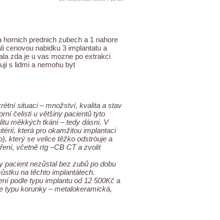
a hornich prednich zubech a 1 nahore
lali cenovou nabidku 3 implantatu a
la zda je u vas mozne po extrakci
ji s lidmi a nemohu byt
tní situaci – množství, kvalita a stav
ní čelisti u většiny pacientů tyto
itu měkkých tkání – tedy dásní. V
érií, která pro okamžitou implantaci
o), který se velice těžko odstròuje a
ření, včetně rtg –CB CT a zvolit
by pacient nezůstal bez zubů po dobu
můstku na těchto implantátech.
ení podle typu implantu od 12 500Kč a
le typu korunky – metalokeramická,