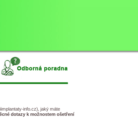
mplantaty-info.cz
), jaký máte
ěcné dotazy k možnostem ošetření