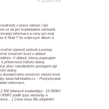
27. July 2016 | 18:02
udrosti( v pravo nahore ) byl
a se da jen Implantatem odstranit.
presnejsi informace a ceny pro moji
res E-Mail ? Se srdecnym dikem a
 možné stanovit způsob a postup
čné množství kosti v oblasti
tálním. V oblasti, kterou popisujete
 přítomnosti čelistní dutiny.
ti je dnes standardním postupem její
stní dutiny.
do dostatečného množství vlastní kosti
tránky www.hdckladno.cz – Poskytovaná
ladní informace.
12 500 (titanové implantáty)- -16 000Kč
8 000Kč podle typu nástavby a
nová….) Cena sinus liftu (doplnění